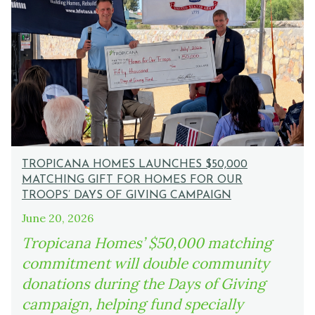
TROPICANA HOMES LAUNCHES $50,000
MATCHING GIFT FOR HOMES FOR OUR
TROOPS’ DAYS OF GIVING CAMPAIGN
June 20, 2026
Tropicana Homes’ $50,000 matching
commitment will double community
donations during the Days of Giving
campaign, helping fund specially