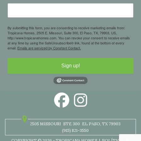
By submitting this form, you are consenting to receive marketing emails from:
Tropicana Homes, 2505 E. Missouri, Suite 300, El Paso, TX, 79903, US,
http://www.tropicanahomes.com. You can revoke your consent to receive emails
at any time by using the SafeUnsubscribe® link, found at the bottom of every
email.
Emails are serviced by Constant Contact.
Sign up!
2505 MISSOURI
STE 300
EL PASO, TX 79903
(915) 821-3550
COPYRIGHT © 2026 - TROPICANA HOMES |
POLÍTICA DE