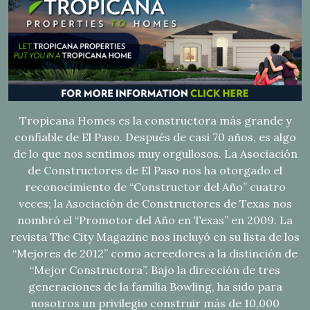
Tropicana Homes es la constructora más grande y
confiable de El Paso. Después de casi 70 años, es algo
de lo que nos sentimos muy orgullosos. La Asociación
de Constructores de El Paso nos ha otorgado el
reconocimiento de “Constructor del Año” cuatro
veces; la Asociación de Constructores de Texas nos
nombró el “Promotor del Año en Texas” en 2009. La
revista The City Magazine nos incluyó en su lista de los
“Mejores de 2012” como acreedores a la distinción de
“Mejor Constructora”. Bajo la dirección de tres
generaciones de la familia Bowling, ha sido para
nosotros un privilegio construir más de 10,000