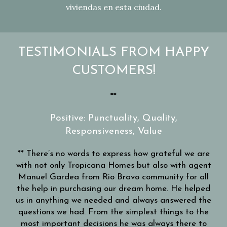
viviendas en esta ciudad.
TESTIMONIALS FROM HAPPY
CUSTOMERS!
ay
**
Cl
or
20
Positive: Punctuality, Quality,
with
Responsiveness, Value
tays
Syl
STEP
ev
** There’s no words to express how grateful we are
er
ou
with not only Tropicana Homes but also with agent
 the
rec
Manuel Gardea from Rio Bravo community for all
swer
the help in purchasing our dream home. He helped
s of
us in anything we needed and always answered the
ever
questions we had. From the simplest things to the
’ve
most important decisions he was always there to
ast