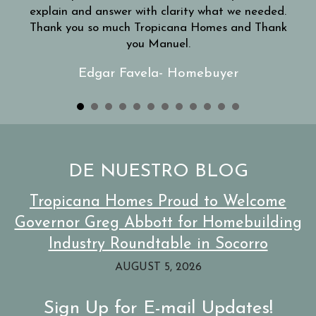
explain and answer with clarity what we needed.
!!!
Thank you so much Tropicana Homes and Thank
ie
you Manuel.
eam
llie
Edgar Favela- Homebuyer
DE NUESTRO BLOG
Tropicana Homes Proud to Welcome
Governor Greg Abbott for Homebuilding
Industry Roundtable in Socorro
AUGUST 5, 2026
Sign Up for E-mail Updates!