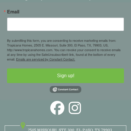
Email
By submitting this form, you are consenting to receive marketing emails from:
Tropicana Homes, 2505 E. Missouri, Suite 300, El Paso, TX, 79903, US,
http://www.tropicanahomes.com. You can revoke your consent to receive emails
at any time by using the SafeUnsubscribe® link, found at the bottom of every
email.
Emails are serviced by Constant Contact.
Sign up!
2505 MISSOURI
STE 300
EL PASO, TX 79903