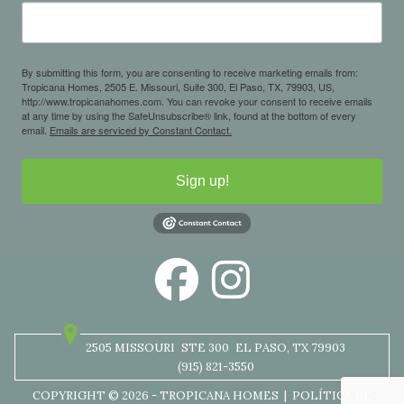
By submitting this form, you are consenting to receive marketing emails from:
Tropicana Homes, 2505 E. Missouri, Suite 300, El Paso, TX, 79903, US,
http://www.tropicanahomes.com. You can revoke your consent to receive emails
at any time by using the SafeUnsubscribe® link, found at the bottom of every
email.
Emails are serviced by Constant Contact.
Sign up!
2505 MISSOURI
STE 300
EL PASO, TX 79903
(915) 821-3550
COPYRIGHT © 2026 - TROPICANA HOMES |
POLÍTICA DE