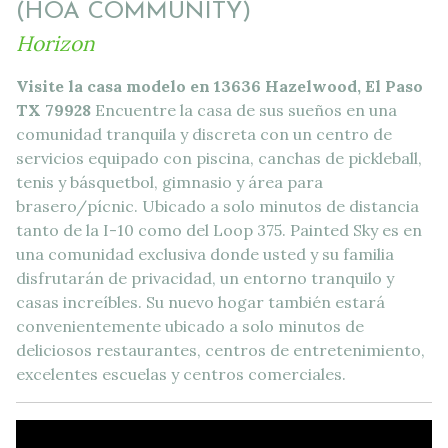
(HOA COMMUNITY)
Horizon
Visite la casa modelo en 13636 Hazelwood, El Paso
TX 79928
Encuentre la casa de sus sueños en una
comunidad tranquila y discreta con un centro de
servicios equipado con piscina, canchas de pickleball,
tenis y básquetbol, ​​gimnasio y área para
brasero/pícnic. Ubicado a solo minutos de distancia
tanto de la I-10 como del Loop 375. Painted Sky es en
una comunidad exclusiva donde usted y su familia
disfrutarán de privacidad, un entorno tranquilo y
casas increíbles. Su nuevo hogar también estará
convenientemente ubicado a solo minutos de
deliciosos restaurantes, centros de entretenimiento,
excelentes escuelas y centros comerciales.