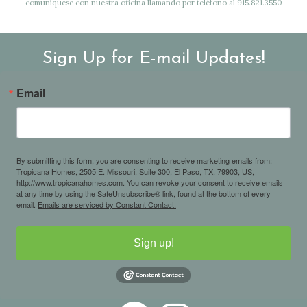
comuníquese con nuestra oficina llamando por teléfono al 915.821.3550
Sign Up for E-mail Updates!
Email
By submitting this form, you are consenting to receive marketing emails from:
Tropicana Homes, 2505 E. Missouri, Suite 300, El Paso, TX, 79903, US,
http://www.tropicanahomes.com. You can revoke your consent to receive emails
at any time by using the SafeUnsubscribe® link, found at the bottom of every
email.
Emails are serviced by Constant Contact.
Sign up!