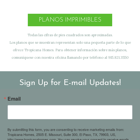
PLANOS IMPRIMIBLES
Todas las cifras de pies cuadrados son aproximadas.
Los planos que se muestran representan solo una pequeña parte de lo que
ofrece Tropicana Homes. Para obtener información sobre más planos,
comuníquese con nuestra oficina llamando por teléfono al 915.821.3550
Sign Up for E-mail Updates!
Email
By submitting this form, you are consenting to receive marketing emails from:
Tropicana Homes, 2505 E. Missouri, Suite 300, El Paso, TX, 79903, US,
http://www.tropicanahomes.com. You can revoke your consent to receive emails