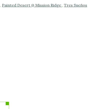
,
Painted Desert @ Mission Ridge
,
Tres Sueños