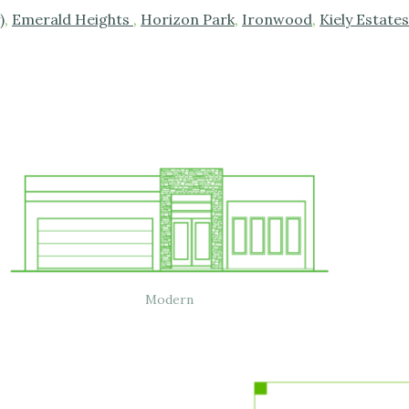
)
,
Emerald Heights
,
Horizon Park
,
Ironwood
,
Kiely Estates
Modern