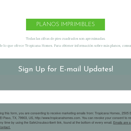
PLANOS IMPRIMIBLES
Todas las cifras de pies cuadrados son aproximadas.
de lo que ofrece Tropicana Homes. Para obtener información sobre más planos, comuní
Sign Up for E-mail Updates!
ing this form, you are consenting to receive marketing emails from: Tropicana Homes, 2505 E
 El Paso, TX, 79903, US, http://www.tropicanahomes.com. You can revoke your consent to r
any time by using the SafeUnsubscribe® link, found at the bottom of every email.
Emails are s
ontact.