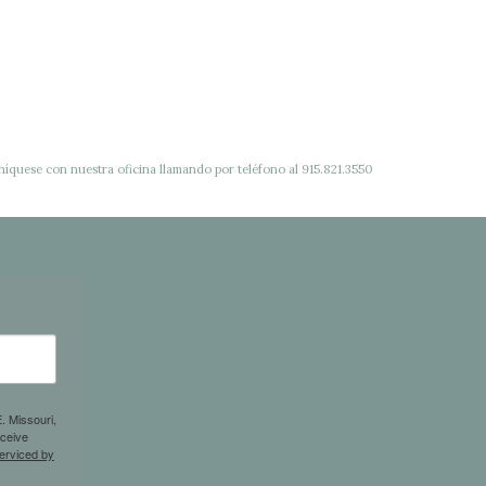
quese con nuestra oficina llamando por teléfono al 915.821.3550
. Missouri,
eceive
erviced by