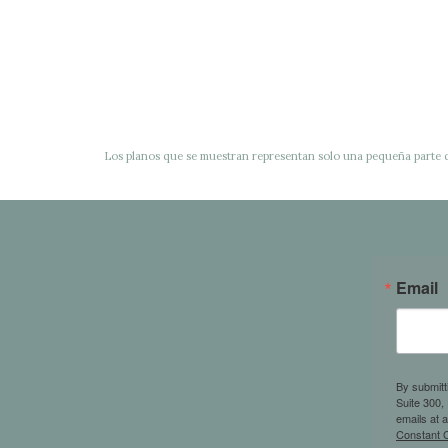
Los planos que se muestran representan solo una pequeña parte 
Email
By submitt
Suite 300,
emails at 
Constant C