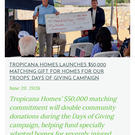
TROPICANA HOMES LAUNCHES $50,000
MATCHING GIFT FOR HOMES FOR OUR
TROOPS’ DAYS OF GIVING CAMPAIGN
June 20, 2026
Tropicana Homes’ $50,000 matching
commitment will double community
donations during the Days of Giving
campaign, helping fund specially
adapted homes for severely injured