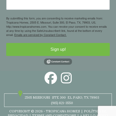
By submitting this form, you are consenting to receive marketing emails from:
Tropicana Homes, 2505 E. Missouri, Suite 300, El Paso, TX, 79903, US,
http://www.tropicanahomes.com. You can revoke your consent to receive emails
at any time by using the SafeUnsubscribe® link, found at the bottom of every
email.
Emails are serviced by Constant Contact.
Sign up!
2505 MISSOURI
STE 300
EL PASO, TX 79903
(915) 821-3550
COPYRIGHT © 2026 - TROPICANA HOMES |
POLÍTICA DE
PRIVACIDAD
|
TERMS AND CONDITIONS
|
A HELLO AMIGO