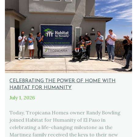
CELEBRATING THE POWER OF HOME WITH
HABITAT FOR HUMANITY
July 1, 2026
Today, Tropicana Homes owner Randy Bowling
joined Habitat for Humanity of El Paso in
celebrating a life-changing milestone as the
Martinez family received the keys to their new