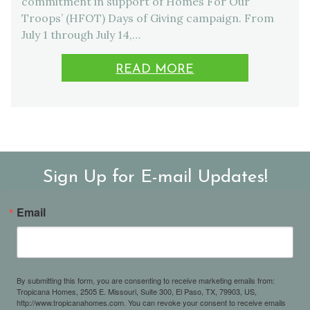
commitment in support of Homes For Our
Troops’ (HFOT) Days of Giving campaign. From
July 1 through July 14,…
READ MORE
Sign Up for E-mail Updates!
Email
By submitting this form, you are consenting to receive marketing emails from:
Tropicana Homes, 2505 E. Missouri, Suite 300, El Paso, TX, 79903, US,
http://www.tropicanahomes.com. You can revoke your consent to receive emails