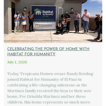
CELEBRATING THE POWER OF HOME WITH
HABITAT FOR HUMANITY
July 1, 2026
Today, Tropicana Homes owner Randy Bowling
joined Habitat for Humanity of El Paso in
celebrating a life-changing milestone as the
Martinez family received the keys to their new
home. For Griselda Martinez and her three
children, this home represents so much more