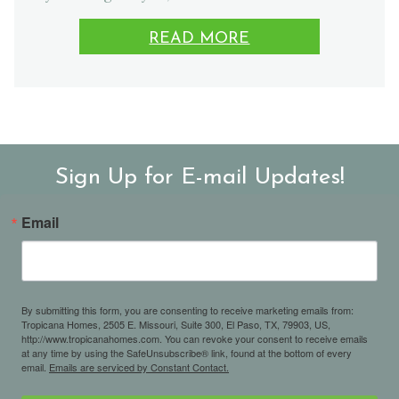
READ MORE
Sign Up for E-mail Updates!
Email
By submitting this form, you are consenting to receive marketing emails from:
Tropicana Homes, 2505 E. Missouri, Suite 300, El Paso, TX, 79903, US,
http://www.tropicanahomes.com. You can revoke your consent to receive emails
at any time by using the SafeUnsubscribe® link, found at the bottom of every
email.
Emails are serviced by Constant Contact.