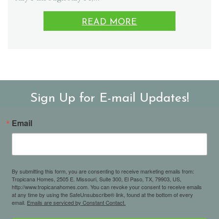
READ MORE
Sign Up for E-mail Updates!
Email
By submitting this form, you are consenting to receive marketing emails from:
Tropicana Homes, 2505 E. Missouri, Suite 300, El Paso, TX, 79903, US,
http://www.tropicanahomes.com. You can revoke your consent to receive emails
at any time by using the SafeUnsubscribe® link, found at the bottom of every
email.
Emails are serviced by Constant Contact.