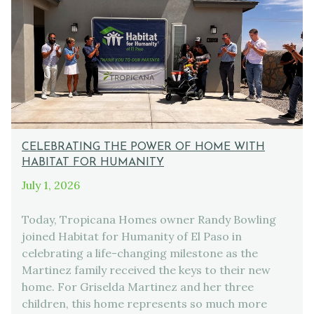
CELEBRATING THE POWER OF HOME WITH
HABITAT FOR HUMANITY
July 1, 2026
Today, Tropicana Homes owner Randy Bowling
joined Habitat for Humanity of El Paso in
celebrating a life-changing milestone as the
Martinez family received the keys to their new
home. For Griselda Martinez and her three
children, this home represents so much more