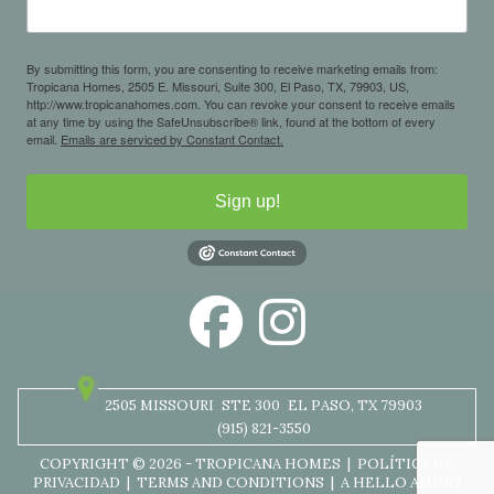
By submitting this form, you are consenting to receive marketing emails from:
Tropicana Homes, 2505 E. Missouri, Suite 300, El Paso, TX, 79903, US,
http://www.tropicanahomes.com. You can revoke your consent to receive emails
at any time by using the SafeUnsubscribe® link, found at the bottom of every
email.
Emails are serviced by Constant Contact.
Sign up!
2505 MISSOURI
STE 300
EL PASO, TX 79903
(915) 821-3550
COPYRIGHT © 2026 - TROPICANA HOMES |
POLÍTICA DE
PRIVACIDAD
|
TERMS AND CONDITIONS
|
A HELLO AMIGO