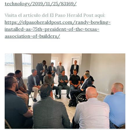
technology/2019/11/25/83169/
Visita el artículo del El Paso Herald Post aquí:
https://elpasoheraldpost.com/randy-bowling-
installed-as-75th-president-of-the-texas-
association-of-builders/