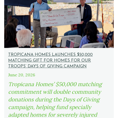
TROPICANA HOMES LAUNCHES $50,000
MATCHING GIFT FOR HOMES FOR OUR
TROOPS’ DAYS OF GIVING CAMPAIGN
June 20, 2026
Tropicana Homes’ $50,000 matching
commitment will double community
donations during the Days of Giving
campaign, helping fund specially
adapted homes for severely injured